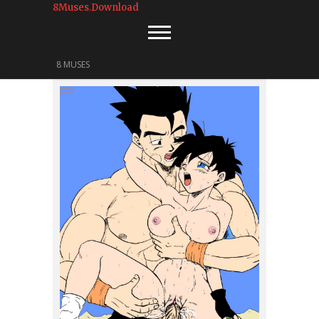
8Muses.Download
8 MUSES